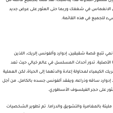
ن منشور المدونة هذا يناسبك! لقد قمنا بتجميع قائمة من
كن من الانغماس في شغفك وربما حتى العثور على عرض جديد
Fullmetal Alc هي سلسلة انمي تتبع قصة شقيقين، إدوارد وألفونس إلريك، اللذين
 الأصلية. تدور أحداث المسلسل في عالم خيالي حيث تعد
ريك الكيمياء لمحاولة إعادة والدتهما إلى الحياة، لكن العملية
إدوارد ساقه وذراعه، ويفقد ألفونس جسده بالكامل. من أجل
عثور على حجر الفيلسوف الأسطوري.
عد سلسلة Fullmetal Alchemist: Brotherhood مليئة بالمغامرة والتشويق والدراما. تم تطوير الشخصيات