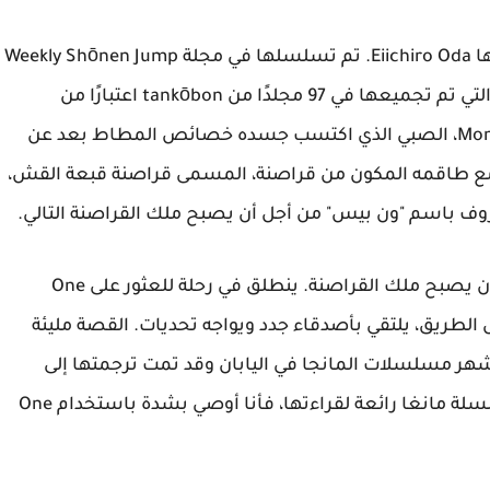
One Piece هي سلسلة مانغا يابانية كتبها ورسمها Eiichiro Oda. تم تسلسلها في مجلة Weekly Shōnen Jump
من Shueisha منذ يوليو 1997، مع فصولها الفردية التي تم تجميعها في 97 مجلدًا من tankōbon اعتبارًا من
سبتمبر 2020. تتبع القصة مغامرات Monkey D. Luffy، الصبي الذي اكتسب جسده خصائص المطاط بعد عن
 طاقمه المكون من قراصنة، المسمى قراصنة قبعة القش،
معروف باسم "ون بيس" من أجل أن يصبح ملك القراصنة التالي.
تدور قصة عن شاب يدعى مونكي دي لوفي يحلم بأن يصبح ملك القراصنة. ينطلق في رحلة للعثور على One
ول الطريق، يلتقي بأصدقاء جدد ويواجه تحديات. القصة مليئة
 أشهر مسلسلات المانجا في اليابان وقد تمت ترجمتها إلى
العديد من اللغات المختلفة. إذا كنت تبحث عن سلسلة مانغا رائعة لقراءتها، فأنا أوصي بشدة باستخدام One