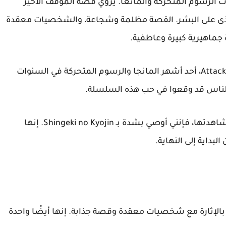
هر مسلسلات الرسوم المتحركة والمانغا. يروي قصة الموقف الأخير
غذى على البشر. القصة مظلمة وشجاعة، والشخصيات معقدة
جماهيرية كبيرة وعاطفية.
سرعان ما أصبح Shingeki no Kyojin، أو Attack on Titan، أحد أشهر المانجا والرسوم المتحركة في السنوات
الناس قد وقعوا في حب هذه السلسلة.
إذا كنت تبحث عن مانغا أو رسوم متحركة جيدة لمشاهدتها، فإنني أوصي بشدة بـ Shingeki no Kyojin. إنها
داية إلى النهاية.
تحركة مليء بالإثارة مع شخصيات معقدة وقصة جذابة. إنها أيضًا واحدة