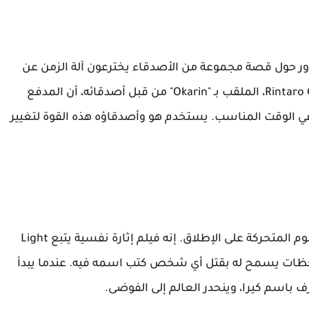
ركة تدور حول قصة مجموعة من الأصدقاء يخترعون آلة الزمن عن
طريق الخطأ. يكتشف الشخصية الرئيسية، Rintaro Okabe، الملقب بـ "Okarin" من قبل أصدقائه، أن المدفع
ي الوقت المناسب. يستخدم هو وأصدقاؤه هذه القوة لتغيير
Death Note هي واحدة من أشهر مسلسلات الرسوم المتحركة على الإطلاق. إنه فيلم إثارة نفسية يتبع Light
ر ملاحظات يسمح له بقتل أي شخص كتب اسمه فيه. عندما يبدأ
 باسم كيرا، وينحدر العالم إلى الفوضى.