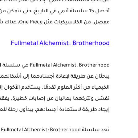
هل تحب مسلسلات الانمي؟ إذا كان الأمر كذلك، فإ
أفضل 15 سلسلة أنمي في التاريخ، حتى تتم
مفضل. من الكلاسيكيات مثل One Piece، هناك شيء للجميع في هذه القائمة.
Fullmetal Alchemist: Brotherhood
hemist: Brotherhood
يبحثان عن طريقة لإعادة أجسادهما إلى أشكالهما
الكيمياء من أكثر العلوم تقدمًا. يستخدم الأخوان إل
تفشل وتتركهما يعانيان من إصابات خطيرة. يفقد 
إيجاد طريقة لاستعادة أجسادهم، يبدأون رحلة لل
ت