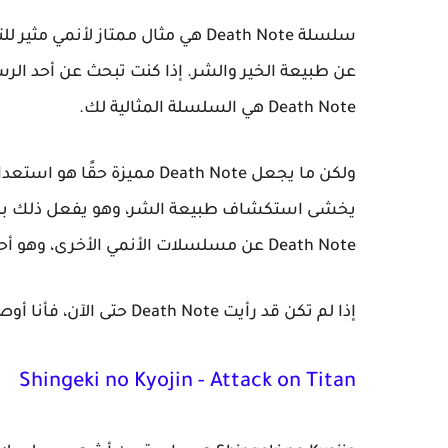
سلسلة Death Note هي مثال ممتاز ل
عن طبيعة الخير والشر. إذا كنت تبحث عن أحد الر
Death Note هي السلسلة المثالية لك.
ولكن ما يجعل Death Note ممي
يخشى استكشاف طبيعة الشر، وهو يفعل ذلك بطريق
Death Note عن مسلسلات الأنمي الأخرى، وهو أحد الأشياء التي تجعلها آسرة للغاية.
إذا لم تكن قد رأيت Death Note حتى الآن، فأنا أوصي بها بشدة. إنها سلسلة فريدة حقًا.
Shingeki no Kyojin - Attack on Titan