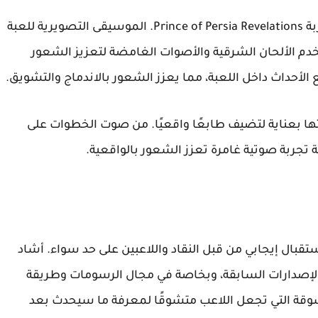
تُعتبر الصوتيات والموسيقى جزءًا أساسيًا من تجربة Prince of Persia Revelations. الموسيقى التصويرية للعبة
دم الألحان الشرقية والأصوات الغامضة لتعزيز الشعور
ع الأحداث داخل اللعبة، مما يعزز الشعور بالاندماج والتشويق.
ا بعناية لتضيف طابعًا واقعيًا. من صوت الخطوات على
 تجربة صوتية غامرة تعزز الشعور بالواقعية.
لعبة Prince of Persia Revelations PSP باستقبال إيجابي من قبل النقاد واللاعبين على حد سواء. أشاد
 بالإصدارات السابقة، وبخاصة في مجال الرسومات وطريقة
مشوقة التي تجعل اللاعب متشوقًا لمعرفة ما سيحدث بعد