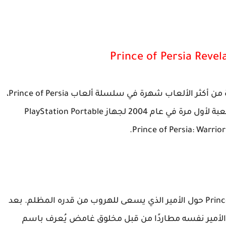
Prince of Persia Revel
لعبة Prince of Persia: Revelations PSP هي واحدة من أكثر الألعاب شهرة في سلسلة ألعاب Prince of Persia،
التي طورتها ونشرتها شركة Ubisoft. تم إصدار اللعبة لأول مرة في عام 2004 لجهاز PlayStation Portable
تدور أحداث لعبة Prince of Persia: Revelations PPSSPP حول الأمير الذي يسعى للهروب من قدره المظلم. بعد
Prince of Persia: The Sands of T، يجد الأمير نفسه مطاردًا من قبل مخلوق غامض يُعرف باسم