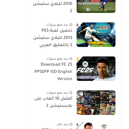
2010 للبلاي ستيشن
2
منذ بضع سنوات
تحميل لعبة PES
2013 للبلاي ستيشن
2 بالتعليق العربي
منذ بضع سنوات
Download FC 25
PPSSPP ISO English
Version
منذ بضع سنوات
أفضل 10 ألعاب على
بلايستيشن 2
منذ عام