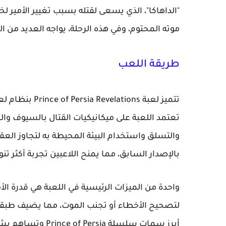
"الداهاكا"، الذي يسعى لقتله بسبب تغيير الأمير لخ
موته المحتوم، وفي هذه الرحلة، يواجه العديد من ا
طريقة اللعب
تتميز لعبة ons
تعتمد اللعبة على ميكانيكيات القتال بالسيوف والح
والتسلق واستخدام البيئة المحيطة به لتجاوز العق
بالإصدار السابق، مما يمنح اللاعبين تجربة أكثر تنوعً
واحدة من الميزات الرئيسية في اللعبة هي قدرة الأ
لتصحيح الأخطاء أو تجنب الموت، مما يضيف طبقة ا
أبرز سمات سلسلة Prince of Persia وتساهم بشكل كبير في جعل تجربة اللعب فريدة من نوعها.