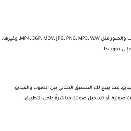
يدعم التطبيق العديد من تنسيقات الفيديو والصوت والصور مثل MP4، 3GP، MOV، JPG، PNG، MP3، WAV، وغيرها،
لى تحويلها.
و، مما يتيح لك التنسيق المثالي بين الصوت والفيديو.
ت صوتية، أو تسجيل صوتك مباشرةً داخل التطبيق.