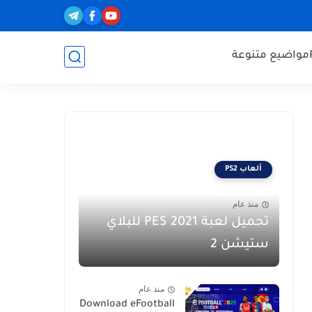
مواضيع متنوعة
ألعاب PS2
منذ عام
تحميل لعبة PES 2021 للبلاي
ستيشن 2
منذ عام
Download eFootball